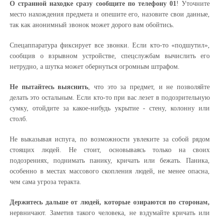
О странной находке сразу сообщите по телефону 01
! Уточните
место нахождения предмета и опешите его, назовите свои данные,
так как анонимный звонок может дорого вам обойтись.
Спецаппаратура фиксирует все звонки. Если кто-то «подшутил»,
сообщив о взрывном устройстве, спецслужбам вычислить его
нетрудно, а шутка может обернуться огромным штрафом.
Не пытайтесь выяснить
, что это за предмет, и не позволяйте
делать это остальным. Если кто-то при вас лезет в подозрительную
сумку, отойдите за какое-нибудь укрытие - стену, колонну или
столб.
Не выказывая испуга, по возможности увлеките за собой рядом
стоящих людей. Не стоит, основываясь только на своих
подозрениях, поднимать панику, кричать или бежать. Паника,
особенно в местах массового скопления людей, не менее опасна,
чем сама угроза теракта.
Держитесь дальше от людей, которые озираются по сторонам,
нервничают. Заметив такого человека, не вздумайте кричать или