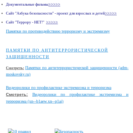
Документальные фильмы
>>>>>
Сайт "Азбука безопасности" - проект для взрослых и детей
>>>>>
Сайт "Террору - НЕТ!"
>>>>>
Памятки по противодействию терроризму и экстремизму
ПАМЯТКИ ПО АНТИТЕРРОРИСТИЧЕСКОЙ
ЗАЩИЩЕННОСТИ
Смотреть:
Памятки по антитеррористической защищенности (adm-
moskovsky.ru)
Видеоролики по профилактике экстремизма и терроризма
Смотреть:
Видеоролики по профилактике экстремизма и
терроризма (xn--b1aew.xn--p1ai)